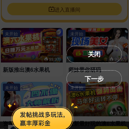
进入直播间
未开始
未开始
关闭
99.9万
99.9万
新版推出澳6水果机
师妹带你研码
下一步
未开始
未开始
99.9万
99.9万
资深美女解四不像
最新最好玩的澳6水果机
澳门直播 6.APP