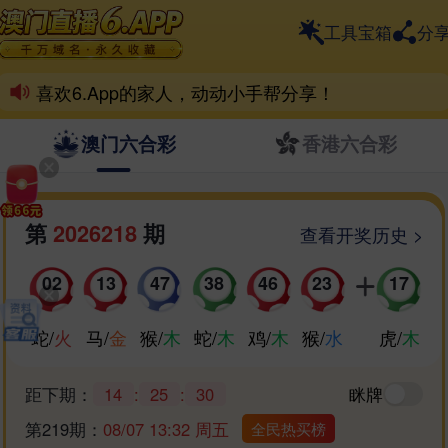
一个6.App，整个六合界
工具宝箱
分
6.App离不开彩民支持！
喜欢6.App的家人，动动小手帮分享！
祝各位好运爆棚，天天喜中百万！
澳门六合彩
香港六合彩
第
2026218
期
查看开奖历史 >
02
13
47
38
46
23
17
蛇
/
火
马
/
金
猴
/
木
蛇
/
木
鸡
/
木
猴
/
水
虎
/
木
距下期：
14
:
25
:
29
眯牌
第219期：
08/07 13:32 周五
全民热买榜